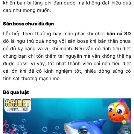
khiến bạn bị lãng phí đạn dược mà không đạt hiệu quả
cao như mong muốn.
Săn boss chưa đủ đạn
Lỗi tiếp theo thường hay mắc phải khi chơi
bắn cá 3D
đó là ngư thủ quá nóng vội săn boss khi bản thân chưa
có đủ kỹ năng và vũ khí mạnh. Nếu vẫn có tình tiêu diệt
chúng bạn chỉ tốn thêm tài nguyên mà vẫn không thể hạ
được boss. Vì vậy, tốt nhất thành viên chỉ nên tiêu diệt
cá lớn khi đã có kinh nghiệm tốt, nhiều dòng súng có
tính sát thương mạnh mẽ.
Bỏ qua luật