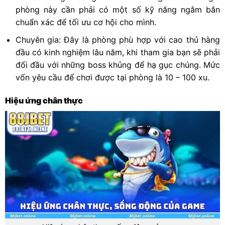
phòng này cần phải có một số kỹ năng ngắm bắn
chuẩn xác để tối ưu cơ hội cho mình.
Chuyên gia: Đây là phòng phù hợp với cao thủ hàng
đầu có kinh nghiệm lâu năm, khi tham gia bạn sẽ phải
đối đầu với những boss khủng để hạ gục chúng. Mức
vốn yêu cầu để chơi được tại phòng là 10 – 100 xu.
Hiệu ứng chân thực