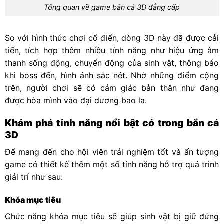
Tổng quan về game bắn cá 3D đẳng cấp
So với hình thức chơi cổ điển, dòng 3D này đã được cải
tiến, tích hợp thêm nhiều tính năng như hiệu ứng âm
thanh sống động, chuyển động của sinh vật, thông báo
khi boss đến, hình ảnh sắc nét. Nhờ những điểm cộng
trên, người chơi sẽ có cảm giác bản thân như đang
được hòa mình vào đại dương bao la.
Khám phá tính năng nổi bật có trong bắn cá
3D
Để mang đến cho hội viên trải nghiệm tốt và ấn tượng
game có thiết kế thêm một số tính năng hỗ trợ quá trình
giải trí như sau:
Khóa mục tiêu
Chức năng khóa mục tiêu sẽ giúp sinh vật bị giữ đứng