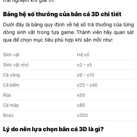
trải nghiệm khi giải trí.
Bảng hệ số thưởng của bắn cá 3D chi tiết
Dưới đây là bảng quy định về hệ số trả thưởng của từng
dòng sinh vật trong tựa game. Thành viên hãy quan sát
qua để chọn mục tiêu phù hợp khi săn mồi như:
Sinh vật
Hệ số
Sinh vật nhỏ
x2 – x5
Cá vàng
x6 – x10
Cá kiếm
x25 – x40
Rùa
x50
Cá mập
x80
Boss
x350
Lý do nên lựa chọn bắn cá 3D là gì?