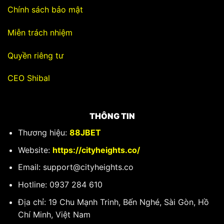
Chính sách bảo mật
Miễn trách nhiệm
Quyền riêng tư
CEO Shibal
THÔNG TIN
Thương hiệu:
88JBET
Website:
https://cityheights.co/
Email:
support@cityheights.co
Hotline: 0937 284 610
Địa chỉ: 19 Chu Mạnh Trinh, Bến Nghé, Sài Gòn, Hồ
Chí Minh, Việt Nam