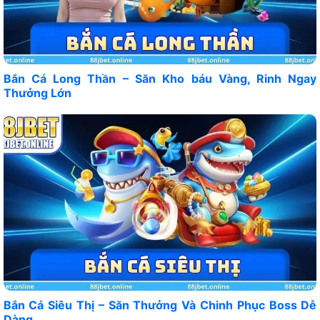
Bắn Cá Long Thần – Săn Kho báu Vàng, Rinh Ngay
Thưởng Lớn
Bắn Cá Siêu Thị – Săn Thưởng Và Chinh Phục Boss Dễ
Dàng