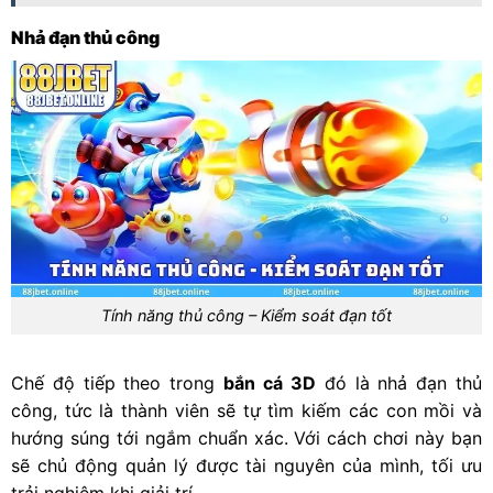
Nhả đạn thủ công
Tính năng thủ công – Kiểm soát đạn tốt
Chế độ tiếp theo trong
bắn cá 3D
đó là nhả đạn thủ
công, tức là thành viên sẽ tự tìm kiếm các con mồi và
hướng súng tới ngắm chuẩn xác. Với cách chơi này bạn
sẽ chủ động quản lý được tài nguyên của mình, tối ưu