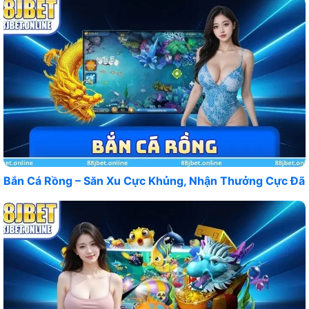
Bắn Cá Rồng – Săn Xu Cực Khủng, Nhận Thưởng Cực Đã