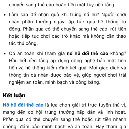
chuyển sang thẻ cào hoặc tiền mặt tùy nền tảng.
Làm sao để nhận quà khi trúng nổ hũ? Người chơi
nhận phần thưởng ngay lập tức qua hệ thống tự
động. Phần quà có thể chuyển sang thẻ cào, rút tiền
hoặc tiếp tục chơi các trò khác mà không cần thao
tác thủ công.
Có an toàn khi tham gia
nổ hũ đổi thẻ cào
không?
Hầu hết nền tảng áp dụng công nghệ bảo mật tiên
tiến và hệ thống kiểm định kết quả. Mọi giao dịch và
thông tin cá nhân được bảo vệ, giúp người chơi trải
nghiệm an toàn, minh bạch và công bằng.
Kết luận
Nổ hũ đổi thẻ cào
là lựa chọn giải trí trực tuyến thú vị,
mang đến cơ hội trúng thưởng hấp dẫn và linh hoạt.
Phần quà có thể chuyển sang thẻ hoặc rút tiền nhanh
chóng, đảm bảo minh bạch và an toàn. Hãy tham gia