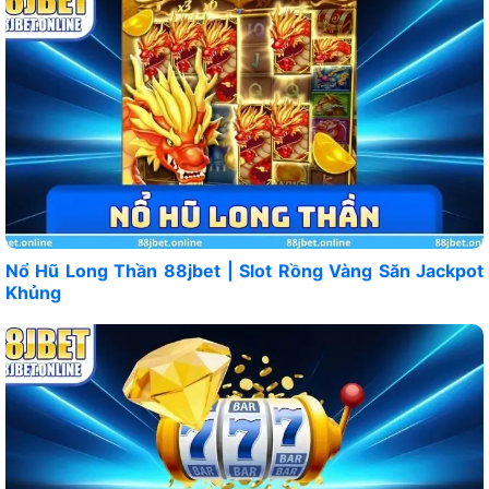
Nổ Hũ Long Thần 88jbet | Slot Rồng Vàng Săn Jackpot
Khủng