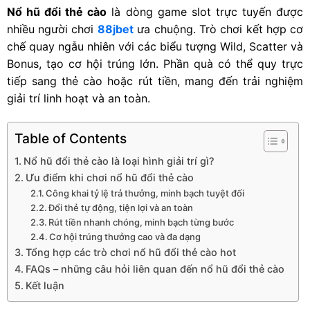
Nổ hũ đổi thẻ cào
là dòng game slot trực tuyến được
nhiều người chơi
88jbet
ưa chuộng. Trò chơi kết hợp cơ
chế quay ngẫu nhiên với các biểu tượng Wild, Scatter và
Bonus, tạo cơ hội trúng lớn. Phần quà có thể quy trực
tiếp sang thẻ cào hoặc rút tiền, mang đến trải nghiệm
giải trí linh hoạt và an toàn.
Table of Contents
Nổ hũ đổi thẻ cào là loại hình giải trí gì?
Ưu điểm khi chơi nổ hũ đổi thẻ cào
Công khai tỷ lệ trả thưởng, minh bạch tuyệt đối
Đổi thẻ tự động, tiện lợi và an toàn
Rút tiền nhanh chóng, minh bạch từng bước
Cơ hội trúng thưởng cao và đa dạng
Tổng hợp các trò chơi nổ hũ đổi thẻ cào hot
FAQs – những câu hỏi liên quan đến nổ hũ đổi thẻ cào
Kết luận