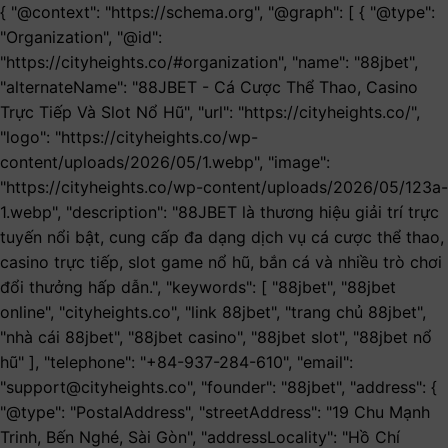
{ "@context": "https://schema.org", "@graph": [ { "@type":
"Organization", "@id":
"https://cityheights.co/#organization", "name": "88jbet",
"alternateName": "88JBET - Cá Cược Thể Thao, Casino
Trực Tiếp Và Slot Nổ Hũ", "url": "https://cityheights.co/",
"logo": "https://cityheights.co/wp-
content/uploads/2026/05/1.webp", "image":
"https://cityheights.co/wp-content/uploads/2026/05/123a-
1.webp", "description": "88JBET là thương hiệu giải trí trực
tuyến nổi bật, cung cấp đa dạng dịch vụ cá cược thể thao,
casino trực tiếp, slot game nổ hũ, bắn cá và nhiều trò chơi
đổi thưởng hấp dẫn.", "keywords": [ "88jbet", "88jbet
online", "cityheights.co", "link 88jbet", "trang chủ 88jbet",
"nhà cái 88jbet", "88jbet casino", "88jbet slot", "88jbet nổ
hũ" ], "telephone": "+84-937-284-610", "email":
"
support@cityheights.co
", "founder": "88jbet", "address": {
"@type": "PostalAddress", "streetAddress": "19 Chu Mạnh
Trinh, Bến Nghé, Sài Gòn", "addressLocality": "Hồ Chí