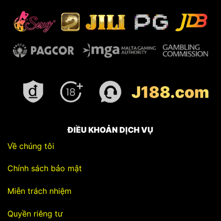
ĐIỀU KHOẢN DỊCH VỤ
Về chúng tôi
Chính sách bảo mật
Miễn trách nhiệm
Quyền riêng tư