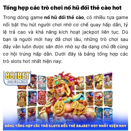
Tổng hợp các trò chơi nổ hũ đổi thẻ cào hot
Trong dòng game
nổ hũ đổi thẻ cào
, có nhiều tựa game
nổi bật thu hút người chơi nhờ cơ chế quay hấp dẫn, tỷ
lệ trả cao và khả năng kích hoạt jackpot liên tục. Dù
bạn là người mới hay đã chơi lâu, những trò chơi sau
đây vẫn luôn được săn đón nhờ sự đa dạng chủ đề cùng
cơ hội trúng hấp dẫn. Dưới đây là bảng tổng hợp các
trò slots hot nhất hiện nay: