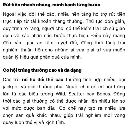
Rút tiền nhanh chóng, minh bạch từng bước
Ngoài việc đổi thẻ cào, nhiều nền tảng hỗ trợ rút tiền
trực tiếp từ tài khoản thắng thưởng. Thủ tục đơn giản,
quy trình rõ ràng, người chơi có thể kiểm tra lịch sử giao
dịch và xác nhận các bước thực hiện. Điều này mang
đến cảm giác an tâm tuyệt đối, đồng thời tăng trải
nghiệm thuận tiện cho những ai vừa giải trí vừa muốn
quản lý hiệu quả phần quà của mình.
Cơ hội trúng thưởng cao và đa dạng
Các trò
nổ hũ đổi thẻ cào
thường tích hợp nhiều loại
jackpot và giải thưởng phụ. Người chơi có cơ hội trúng
lớn từ các biểu tượng Wild, Scatter hay Bonus. Đồng
thời các giải thưởng có thể được nhân lên nhiều lần so
với mức cược ban đầu. Cơ chế này tạo ra nhiều lựa
chọn săn quà khác nhau, giúp trải nghiệm mỗi vòng
quay luôn thú vị và kịch tính.