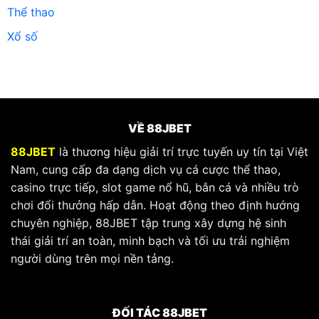
Thể thao
Xổ số
VỀ 88JBET
88JBET
là thương hiệu giải trí trực tuyến uy tín tại Việt
Nam, cung cấp đa dạng dịch vụ cá cược thể thao,
casino trực tiếp, slot game nổ hũ, bắn cá và nhiều trò
chơi đổi thưởng hấp dẫn. Hoạt động theo định hướng
chuyên nghiệp, 88JBET tập trung xây dựng hệ sinh
thái giải trí an toàn, minh bạch và tối ưu trải nghiệm
người dùng trên mọi nền tảng.
ĐỐI TÁC 88JBET