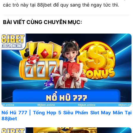
các trò này tại 88jbet để quy sang thẻ ngay tức thì.
BÀI VIẾT CÙNG CHUYÊN MỤC:
Nổ Hũ 777 | Tổng Hợp 5 Siêu Phẩm Slot May Mắn Tại
88jbet