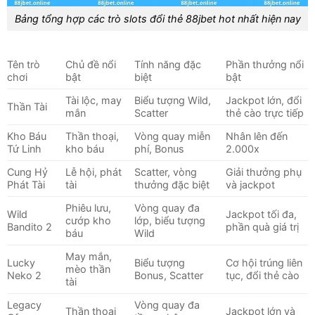
Bảng tổng hợp các trò slots đổi thẻ 88jbet hot nhất hiện nay
Tên trò
Chủ đề nổi
Tính năng đặc
Phần thưởng nổi
chơi
bật
biệt
bật
Tài lộc, may
Biểu tượng Wild,
Jackpot lớn, đổi
Thần Tài
mắn
Scatter
thẻ cào trực tiếp
Kho Báu
Thần thoại,
Vòng quay miễn
Nhân lên đến
Tứ Linh
kho báu
phí, Bonus
2.000x
Cung Hỷ
Lễ hội, phát
Scatter, vòng
Giải thưởng phụ
Phát Tài
tài
thưởng đặc biệt
và jackpot
Phiêu lưu,
Vòng quay đa
Wild
Jackpot tối đa,
cướp kho
lớp, biểu tượng
Bandito 2
phần quà giá trị
báu
Wild
May mắn,
Lucky
Biểu tượng
Cơ hội trúng liên
mèo thần
Neko 2
Bonus, Scatter
tục, đổi thẻ cào
tài
Legacy
Vòng quay đa
Thần thoại
Jackpot lớn và