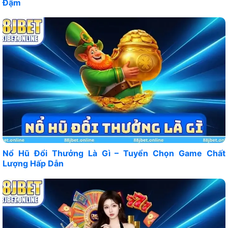
Đậm
Nổ Hũ Đổi Thưởng Là Gì – Tuyển Chọn Game Chất
Lượng Hấp Dẫn