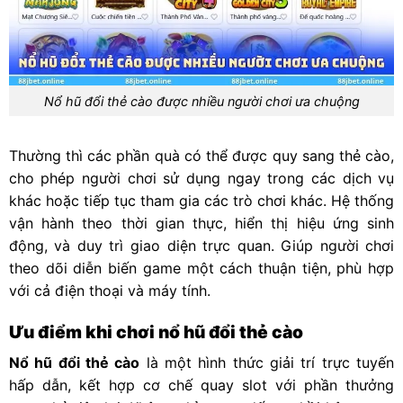
Nổ hũ đổi thẻ cào được nhiều người chơi ưa chuộng
Thường thì các phần quà có thể được quy sang thẻ cào,
cho phép người chơi sử dụng ngay trong các dịch vụ
khác hoặc tiếp tục tham gia các trò chơi khác. Hệ thống
vận hành theo thời gian thực, hiển thị hiệu ứng sinh
động, và duy trì giao diện trực quan. Giúp người chơi
theo dõi diễn biến game một cách thuận tiện, phù hợp
với cả điện thoại và máy tính.
Ưu điểm khi chơi nổ hũ đổi thẻ cào
Nổ hũ đổi thẻ cào
là một hình thức giải trí trực tuyến
hấp dẫn, kết hợp cơ chế quay slot với phần thưởng