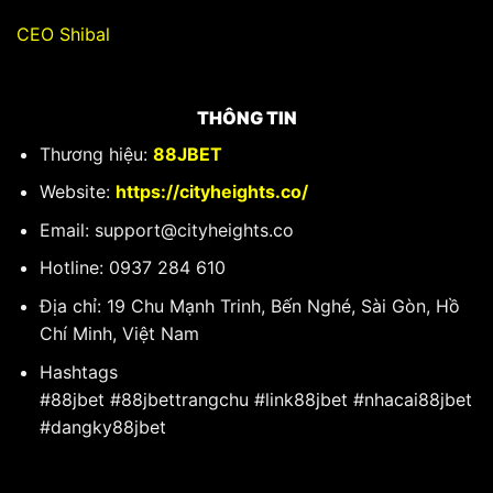
CEO Shibal
THÔNG TIN
Thương hiệu:
88JBET
Website:
https://cityheights.co/
Email:
support@cityheights.co
Hotline: 0937 284 610
Địa chỉ: 19 Chu Mạnh Trinh, Bến Nghé, Sài Gòn, Hồ
Chí Minh, Việt Nam
Hashtags
#88jbet #88jbettrangchu #link88jbet #nhacai88jbet
#dangky88jbet