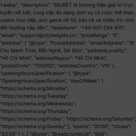
1.webp", "description": "88JBET là thương hiệu giải trí trực
tuyến nổi bật, cung cấp đa dạng dịch vụ cá cược thể thao,
casino trực tiếp, slot game nổ hũ, bắn cá và nhiều trò chơi
đổi thưởng hấp dẫn.", "telephone": "+84-937-284-610",
"email": "
support@cityheights.co
", "priceRange": "0",
"address": { "@type": "PostalAddress", "streetAddress": "19
Chu Mạnh Trinh, Bến Nghé, Sài Gòn", "addressLocality":
"Hồ Chí Minh", "addressRegion": "Hồ Chí Minh",
"postalCode": "700000", "addressCountry": "VN" },
"openingHoursSpecification": { "@type":
"OpeningHoursSpecification", "dayOfWeek": [
"https://schema.org/Monday",
"https://schema.org/Tuesday",
"https://schema.org/Wednesday",
"https://schema.org/Thursday",
"https://schema.org/Friday", "https://schema.org/Saturday",
"https://schema.org/Sunday" ], "opens": "00:00", "closes":
"23:59" } }, { "@type": "BreadcrumbList", "@id":