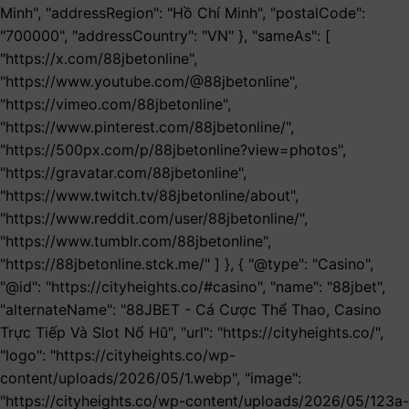
Minh", "addressRegion": "Hồ Chí Minh", "postalCode":
"700000", "addressCountry": "VN" }, "sameAs": [
"https://x.com/88jbetonline",
"https://www.youtube.com/@88jbetonline",
"https://vimeo.com/88jbetonline",
"https://www.pinterest.com/88jbetonline/",
"https://500px.com/p/88jbetonline?view=photos",
"https://gravatar.com/88jbetonline",
"https://www.twitch.tv/88jbetonline/about",
"https://www.reddit.com/user/88jbetonline/",
"https://www.tumblr.com/88jbetonline",
"https://88jbetonline.stck.me/" ] }, { "@type": "Casino",
"@id": "https://cityheights.co/#casino", "name": "88jbet",
"alternateName": "88JBET - Cá Cược Thể Thao, Casino
Trực Tiếp Và Slot Nổ Hũ", "url": "https://cityheights.co/",
"logo": "https://cityheights.co/wp-
content/uploads/2026/05/1.webp", "image":
"https://cityheights.co/wp-content/uploads/2026/05/123a-