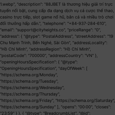
1.webp", "description": "88JBET là thương hiệu giải trí trực
tuyến nổi bật, cung cấp đa dạng dịch vụ cá cược thể thao,
casino trực tiếp, slot game nổ hũ, bắn cá và nhiều trò chơi
đổi thưởng hấp dẫn.", "telephone": "+84-937-284-610",
"email": "
support@cityheights.co
", "priceRange": "0",
"address": { "@type": "PostalAddress", "streetAddress": "19
Chu Mạnh Trinh, Bến Nghé, Sài Gòn", "addressLocality":
"Hồ Chí Minh", "addressRegion": "Hồ Chí Minh",
"postalCode": "700000", "addressCountry": "VN" },
"openingHoursSpecification": { "@type":
"OpeningHoursSpecification", "dayOfWeek": [
"https://schema.org/Monday",
"https://schema.org/Tuesday",
"https://schema.org/Wednesday",
"https://schema.org/Thursday",
"https://schema.org/Friday", "https://schema.org/Saturday",
"https://schema.org/Sunday" ], "opens": "00:00", "closes":
"23:59" } }, { "@type": "BreadcrumbList", "@id":