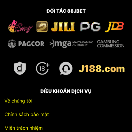
ĐỐI TÁC 88JBET
ĐIỀU KHOẢN DỊCH VỤ
Về chúng tôi
Chính sách bảo mật
Miễn trách nhiệm