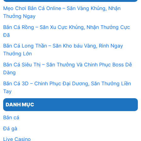
Mẹo Chơi Bắn Cá Online – Săn Vàng Khủng, Nhận
Thưởng Ngay
Bắn Cá Rồng – Săn Xu Cực Khủng, Nhận Thưởng Cực
Đã
Bắn Cá Long Thần – Săn Kho báu Vàng, Rinh Ngay
Thưởng Lớn
Bắn Cá Siêu Thị – Săn Thưởng Và Chinh Phục Boss Dễ
Dàng
Bắn Cá 3D – Chinh Phục Đại Dương, Săn Thưởng Liền
Tay
DANH MỤC
Bắn cá
Đá gà
Live Casino