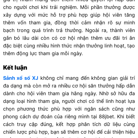
cho người chơi khi trải nghiệm. Mỗi phần thưởng được
xây dựng với mức hỗ trợ phù hợp giúp hội viên tăng
thêm vốn tham gia, đồng thời cảm nhận rõ sự minh
bạch trong quá trình trả thưởng. Ngoài ra, thành viên
gắn bó lâu dài còn có cơ hội nhận thêm ưu đãi tri ân
đặc biệt cùng nhiều hình thức nhận thưởng linh hoạt, tạo
thêm động lực tham gia mỗi ngày.
Kết luận
Sảnh xổ số XJ
không chỉ mang đến không gian giải trí
đa dạng mà còn mở ra nhiều cơ hội săn thưởng hấp dẫn
dành cho hội viên tham gia hằng ngày. Nhờ sở hữu đa
dạng loại hình tham gia, người chơi có thể linh hoạt lựa
chọn phương thức phù hợp với ngân sách cũng như
phong cách dự đoán của riêng mình tại 88jbet. Khi biết
cách truy cập đúng, kết hợp phân tích dữ liệu cùng
chiến lược phù hợp, bạn sẽ thêm cơ hội để cải thiện hiệu