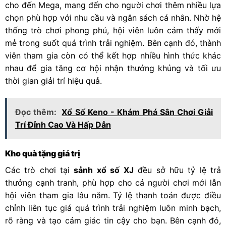
cho đến Mega, mang đến cho người chơi thêm nhiều lựa
chọn phù hợp với nhu cầu và ngân sách cá nhân. Nhờ hệ
thống trò chơi phong phú, hội viên luôn cảm thấy mới
mẻ trong suốt quá trình trải nghiệm. Bên cạnh đó, thành
viên tham gia còn có thể kết hợp nhiều hình thức khác
nhau để gia tăng cơ hội nhận thưởng khủng và tối ưu
thời gian giải trí hiệu quả.
Đọc thêm:
Xổ Số Keno - Khám Phá Sân Chơi Giải
Trí Đỉnh Cao Và Hấp Dẫn
Kho quà tặng giá trị
Các trò chơi tại
sảnh xổ số XJ
đều sở hữu tỷ lệ trả
thưởng cạnh tranh, phù hợp cho cả người chơi mới lẫn
hội viên tham gia lâu năm. Tỷ lệ thanh toán được điều
chỉnh liên tục giá quá trình trải nghiệm luôn minh bạch,
rõ ràng và tạo cảm giác tin cậy cho bạn. Bên cạnh đó,