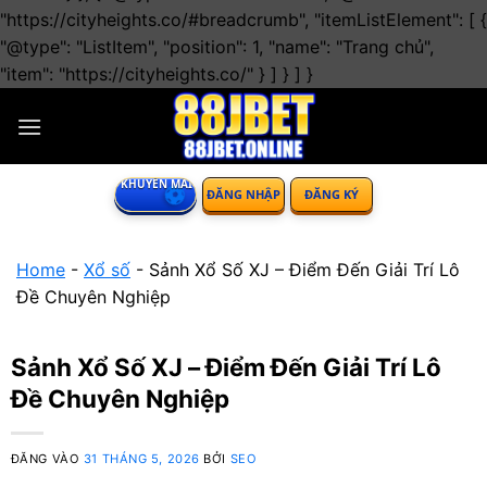
"https://cityheights.co/#breadcrumb", "itemListElement": [ {
"@type": "ListItem", "position": 1, "name": "Trang chủ",
"item": "https://cityheights.co/" } ] } ] }
KHUYẾN MÃI
⚽
ĐĂNG NHẬP
ĐĂNG KÝ
Home
-
Xổ số
-
Sảnh Xổ Số XJ – Điểm Đến Giải Trí Lô
Đề Chuyên Nghiệp
Sảnh Xổ Số XJ – Điểm Đến Giải Trí Lô
Đề Chuyên Nghiệp
ĐĂNG VÀO
31 THÁNG 5, 2026
BỞI
SEO