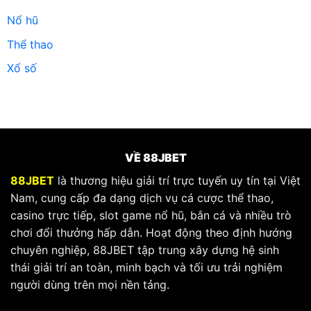
Nổ hũ
Thể thao
Xổ số
VỀ 88JBET
88JBET
là thương hiệu giải trí trực tuyến uy tín tại Việt
Nam, cung cấp đa dạng dịch vụ cá cược thể thao,
casino trực tiếp, slot game nổ hũ, bắn cá và nhiều trò
chơi đổi thưởng hấp dẫn. Hoạt động theo định hướng
chuyên nghiệp, 88JBET tập trung xây dựng hệ sinh
thái giải trí an toàn, minh bạch và tối ưu trải nghiệm
người dùng trên mọi nền tảng.