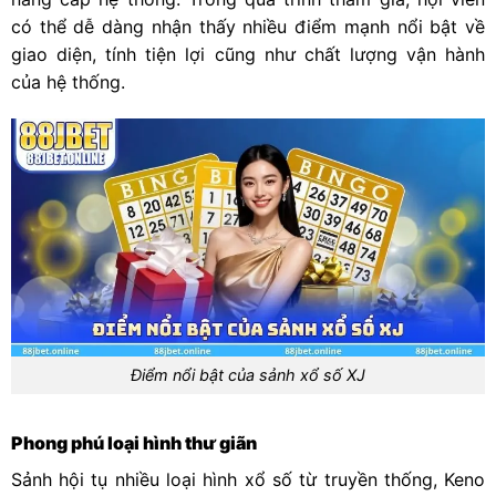
có thể dễ dàng nhận thấy nhiều điểm mạnh nổi bật về
giao diện, tính tiện lợi cũng như chất lượng vận hành
của hệ thống.
Điểm nổi bật của sảnh xổ số XJ
Phong phú loại hình thư giãn
Sảnh hội tụ nhiều loại hình xổ số từ truyền thống, Keno