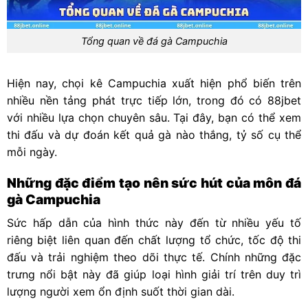
Tổng quan về đá gà Campuchia
Hiện nay, chọi kê Campuchia xuất hiện phổ biến trên
nhiều nền tảng phát trực tiếp lớn, trong đó có 88jbet
với nhiều lựa chọn chuyên sâu. Tại đây, bạn có thể xem
thi đấu và dự đoán kết quả gà nào thắng, tỷ số cụ thể
mỗi ngày.
Những đặc điểm tạo nên sức hút của môn đá
gà Campuchia
Sức hấp dẫn của hình thức này đến từ nhiều yếu tố
riêng biệt liên quan đến chất lượng tổ chức, tốc độ thi
đấu và trải nghiệm theo dõi thực tế. Chính những đặc
trưng nổi bật này đã giúp loại hình giải trí trên duy trì
lượng người xem ổn định suốt thời gian dài.