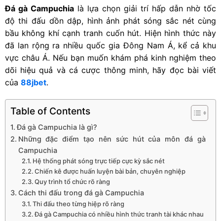
Đá gà Campuchia
là lựa chọn giải trí hấp dẫn nhờ tốc
độ thi đấu dồn dập, hình ảnh phát sóng sắc nét cùng
bầu không khí cạnh tranh cuốn hút. Hiện hình thức này
đã lan rộng ra nhiều quốc gia Đông Nam Á, kể cả khu
vực châu Á. Nếu bạn muốn khám phá kinh nghiệm theo
dõi hiệu quả và cá cược thông minh, hãy đọc bài viết
của
88jbet
.
Table of Contents
Đá gà Campuchia là gì?
Những đặc điểm tạo nên sức hút của môn đá gà
Campuchia
Hệ thống phát sóng trực tiếp cực kỳ sắc nét
Chiến kê được huấn luyện bài bản, chuyên nghiệp
Quy trình tổ chức rõ ràng
Cách thi đấu trong đá gà Campuchia
Thi đấu theo từng hiệp rõ ràng
Đá gà Campuchia có nhiều hình thức tranh tài khác nhau