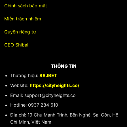
Chính sách bảo mật
Miễn trách nhiệm
Quyền riêng tư
CEO Shibal
THÔNG TIN
Thương hiệu:
88JBET
Website:
https://cityheights.co/
Email:
support@cityheights.co
Hotline: 0937 284 610
Địa chỉ: 19 Chu Mạnh Trinh, Bến Nghé, Sài Gòn, Hồ
Chí Minh, Việt Nam