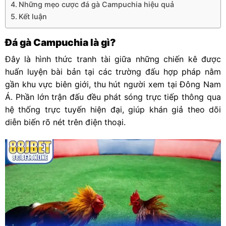
Những mẹo cược đá gà Campuchia hiệu quả
Kết luận
Đá gà Campuchia là gì?
Đây là hình thức tranh tài giữa những chiến kê được
huấn luyện bài bản tại các trường đấu hợp pháp nằm
gần khu vực biên giới, thu hút người xem tại Đông Nam
Á. Phần lớn trận đấu đều phát sóng trực tiếp thông qua
hệ thống trực tuyến hiện đại, giúp khán giả theo dõi
diễn biến rõ nét trên điện thoại.