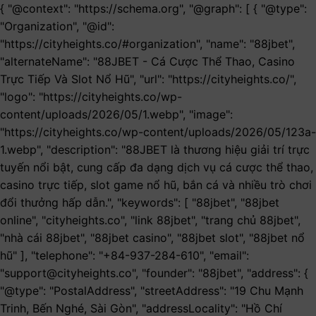
{ "@context": "https://schema.org", "@graph": [ { "@type":
"Organization", "@id":
"https://cityheights.co/#organization", "name": "88jbet",
"alternateName": "88JBET - Cá Cược Thể Thao, Casino
Trực Tiếp Và Slot Nổ Hũ", "url": "https://cityheights.co/",
"logo": "https://cityheights.co/wp-
content/uploads/2026/05/1.webp", "image":
"https://cityheights.co/wp-content/uploads/2026/05/123a-
1.webp", "description": "88JBET là thương hiệu giải trí trực
tuyến nổi bật, cung cấp đa dạng dịch vụ cá cược thể thao,
casino trực tiếp, slot game nổ hũ, bắn cá và nhiều trò chơi
đổi thưởng hấp dẫn.", "keywords": [ "88jbet", "88jbet
online", "cityheights.co", "link 88jbet", "trang chủ 88jbet",
"nhà cái 88jbet", "88jbet casino", "88jbet slot", "88jbet nổ
hũ" ], "telephone": "+84-937-284-610", "email":
"
support@cityheights.co
", "founder": "88jbet", "address": {
"@type": "PostalAddress", "streetAddress": "19 Chu Mạnh
Trinh, Bến Nghé, Sài Gòn", "addressLocality": "Hồ Chí