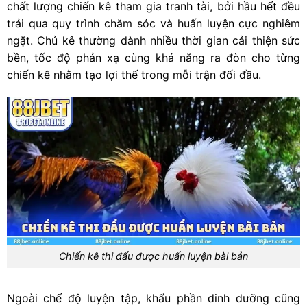
chất lượng chiến kê tham gia tranh tài, bởi hầu hết đều
trải qua quy trình chăm sóc và huấn luyện cực nghiêm
ngặt. Chủ kê thường dành nhiều thời gian cải thiện sức
bền, tốc độ phản xạ cùng khả năng ra đòn cho từng
chiến kê nhằm tạo lợi thế trong mỗi trận đối đầu.
Chiến kê thi đấu được huấn luyện bài bản
Ngoài chế độ luyện tập, khẩu phần dinh dưỡng cũng