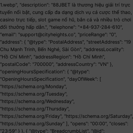
1.webp", "description": "88JBET là thương hiệu giải trí trực
tuyến nổi bật, cung cấp đa dạng dịch vụ cá cược thể thao,
casino trực tiếp, slot game nổ hũ, bắn cá và nhiều trò chơi
đổi thưởng hấp dẫn.", "telephone": "+84-937-284-610",
"email": "
support@cityheights.co
", "priceRange": "0",
"address": { "@type": "PostalAddress", "streetAddress": "19
Chu Mạnh Trinh, Bến Nghé, Sài Gòn", "addressLocality":
"Hồ Chí Minh", "addressRegion": "Hồ Chí Minh",
"postalCode": "700000", "addressCountry": "VN" },
"openingHoursSpecification": { "@type":
"OpeningHoursSpecification", "dayOfWeek": [
"https://schema.org/Monday",
"https://schema.org/Tuesday",
"https://schema.org/Wednesday",
"https://schema.org/Thursday",
"https://schema.org/Friday", "https://schema.org/Saturday",
"https://schema.org/Sunday" ], "opens": "00:00", "closes":
"23:59" } }, { "@type": "BreadcrumbList", "@id":