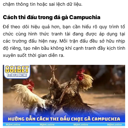
chậm thông tin hoặc sai lệch dữ liệu.
Cách thi đấu trong đá gà Campuchia
Để theo dõi hiệu quả hơn, bạn cần hiểu rõ quy trình tổ
chức cùng hình thức tranh tài đang được áp dụng tại
các trường đấu hiện nay. Mỗi trận đấu đều sở hữu nhịp
độ riêng, tạo nên bầu không khí cạnh tranh đầy kịch tính
xuyên suốt thời gian diễn ra.