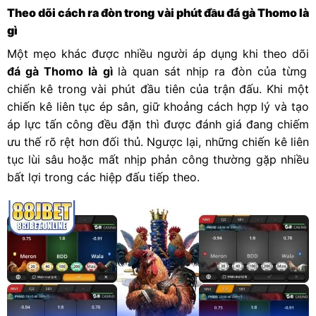
Theo dõi cách ra đòn trong vài phút đầu đá gà Thomo là
gì
Một mẹo khác được nhiều người áp dụng khi theo dõi
đá gà Thomo là gì
là quan sát nhịp ra đòn của từng
chiến kê trong vài phút đầu tiên của trận đấu. Khi một
chiến kê liên tục ép sân, giữ khoảng cách hợp lý và tạo
áp lực tấn công đều đặn thì được đánh giá đang chiếm
ưu thế rõ rệt hơn đối thủ. Ngược lại, những chiến kê liên
tục lùi sâu hoặc mất nhịp phản công thường gặp nhiều
bất lợi trong các hiệp đấu tiếp theo.