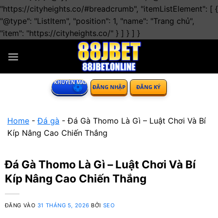
"https://cityheights.co/#breadcrumb", "itemListElement": [ {
"@type": "ListItem", "position": 1, "name": "Trang chủ",
"item": "https://cityheights.co/" } ] } ] }
KHUYẾN MÃI
⚽
ĐĂNG NHẬP
ĐĂNG KÝ
Home
-
Đá gà
-
Đá Gà Thomo Là Gì – Luật Chơi Và Bí
Kíp Nâng Cao Chiến Thắng
Đá Gà Thomo Là Gì – Luật Chơi Và Bí
Kíp Nâng Cao Chiến Thắng
ĐĂNG VÀO
31 THÁNG 5, 2026
BỞI
SEO