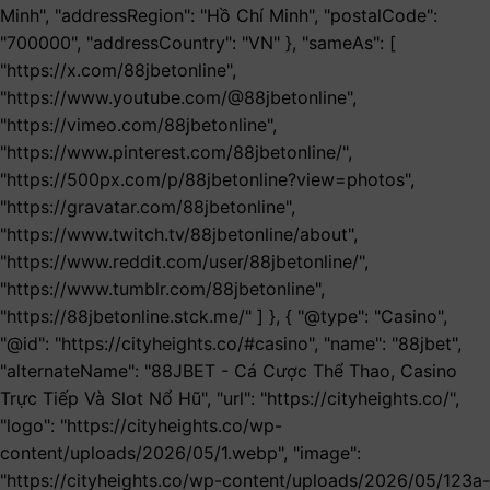
Minh", "addressRegion": "Hồ Chí Minh", "postalCode":
"700000", "addressCountry": "VN" }, "sameAs": [
"https://x.com/88jbetonline",
"https://www.youtube.com/@88jbetonline",
"https://vimeo.com/88jbetonline",
"https://www.pinterest.com/88jbetonline/",
"https://500px.com/p/88jbetonline?view=photos",
"https://gravatar.com/88jbetonline",
"https://www.twitch.tv/88jbetonline/about",
"https://www.reddit.com/user/88jbetonline/",
"https://www.tumblr.com/88jbetonline",
"https://88jbetonline.stck.me/" ] }, { "@type": "Casino",
"@id": "https://cityheights.co/#casino", "name": "88jbet",
"alternateName": "88JBET - Cá Cược Thể Thao, Casino
Trực Tiếp Và Slot Nổ Hũ", "url": "https://cityheights.co/",
"logo": "https://cityheights.co/wp-
content/uploads/2026/05/1.webp", "image":
"https://cityheights.co/wp-content/uploads/2026/05/123a-