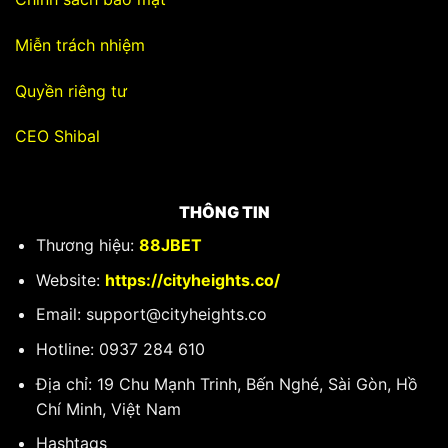
Miễn trách nhiệm
Quyền riêng tư
CEO Shibal
THÔNG TIN
Thương hiệu:
88JBET
Website:
https://cityheights.co/
Email:
support@cityheights.co
Hotline: 0937 284 610
Địa chỉ: 19 Chu Mạnh Trinh, Bến Nghé, Sài Gòn, Hồ
Chí Minh, Việt Nam
Hashtags