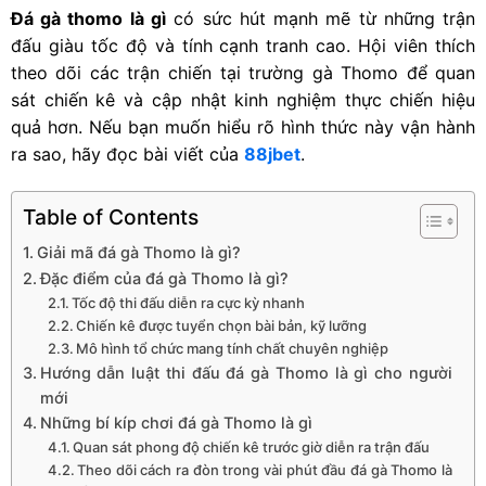
Đá gà thomo là gì
có sức hút mạnh mẽ từ những trận
đấu giàu tốc độ và tính cạnh tranh cao. Hội viên thích
theo dõi các trận chiến tại trường gà Thomo để quan
sát chiến kê và cập nhật kinh nghiệm thực chiến hiệu
quả hơn. Nếu bạn muốn hiểu rõ hình thức này vận hành
ra sao, hãy đọc bài viết của
88jbet
.
Table of Contents
Giải mã đá gà Thomo là gì?
Đặc điểm của đá gà Thomo là gì?
Tốc độ thi đấu diễn ra cực kỳ nhanh
Chiến kê được tuyển chọn bài bản, kỹ lưỡng
Mô hình tổ chức mang tính chất chuyên nghiệp
Hướng dẫn luật thi đấu đá gà Thomo là gì cho người
mới
Những bí kíp chơi đá gà Thomo là gì
Quan sát phong độ chiến kê trước giờ diễn ra trận đấu
Theo dõi cách ra đòn trong vài phút đầu đá gà Thomo là