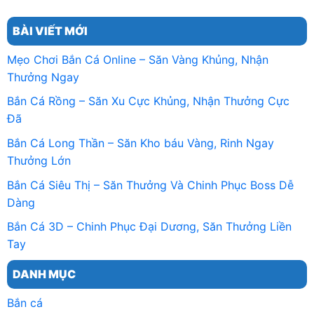
BÀI VIẾT MỚI
Mẹo Chơi Bắn Cá Online – Săn Vàng Khủng, Nhận
Thưởng Ngay
Bắn Cá Rồng – Săn Xu Cực Khủng, Nhận Thưởng Cực
Đã
Bắn Cá Long Thần – Săn Kho báu Vàng, Rinh Ngay
Thưởng Lớn
Bắn Cá Siêu Thị – Săn Thưởng Và Chinh Phục Boss Dễ
Dàng
Bắn Cá 3D – Chinh Phục Đại Dương, Săn Thưởng Liền
Tay
DANH MỤC
Bắn cá