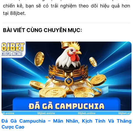
chiến kê, bạn sẽ có trải nghiệm theo dõi hiệu quả hơn
tại 88jbet.
BÀI VIẾT CÙNG CHUYÊN MỤC:
Đá Gà Campuchia – Mãn Nhãn, Kịch Tính Và Thắng
Cược Cao